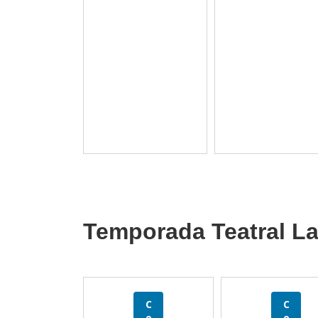
Temporada Teatral La
C
C
o
o