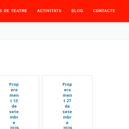
S DE TEATRE
ACTIVITATS
BLOG
CONTACTE
Prop
Prop
era
era
men
men
t 13
t 27
de
de
sete
sete
mbr
mbr
e
e
2026
2026