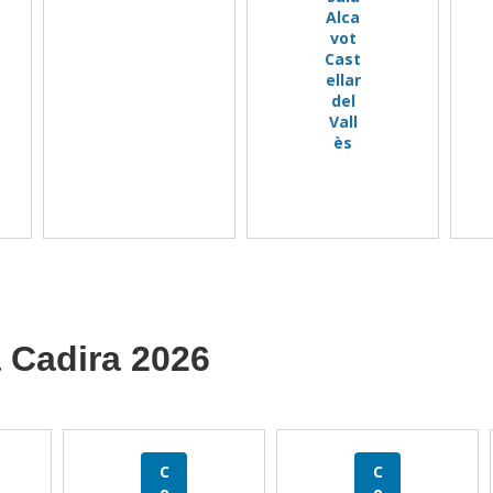
Alca
vot
Cast
ellar
del
Vall
ès
 Cadira 2026
C
C
o
o