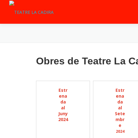
Vés
al
contingut
Obres de Teatre La C
Estr
Estr
ena
ena
da
da
al
al
Juny
Sete
2024
mbr
e
2024