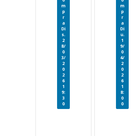
m
m
p
p
r
r
a
a
Di
Di
s.
u.
2
1
8/
9/
0
0
3/
4/
2
2
0
0
2
2
6
6
1
1
9:
8:
3
0
0
0