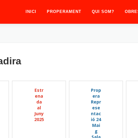
INICI
PROPERAMENT
QUI SOM?
OBRE
adira
Estr
Prop
ena
era
da
Repr
al
ese
Juny
ntac
2025
ió 24
Mai
g
Sala