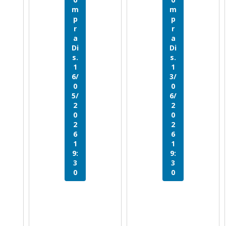
m
m
p
p
r
r
a
a
Di
Di
s.
s.
1
1
6/
3/
0
0
5/
6/
2
2
0
0
2
2
6
6
1
1
9:
9:
3
3
0
0