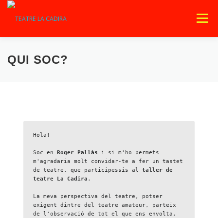
Vés
al
Menú
contingut
INICI
PROPERAMENT
QUI SOM?
QUI SOC?
OBRES DE TEATRE
ACTIVITATS
BLOG
CONTACTE
Hola!
Soc en 
Roger Pallàs 
i si m'ho permets 
m'agradaria molt convidar-te a fer un tastet 
de teatre, que participessis al 
taller de 
teatre La Cadira
. 
La meva perspectiva del teatre, potser 
exigent dintre del teatre amateur, parteix 
de l'observació de tot el que ens envolta, 