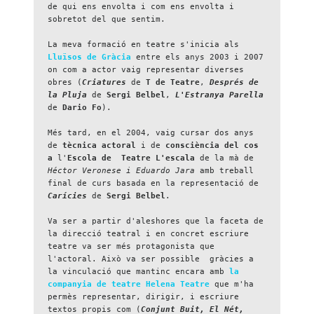
de qui ens envolta i com ens envolta i 
sobretot del que sentim.
La meva formació en teatre s'inicia als 
Lluïsos de Gràcia
 entre els anys 2003 i 2007 
on com a actor vaig representar diverses 
obres (
Criatures
 de 
T de Teatre
, 
Després de 
la Pluja
 de 
Sergi Belbel
, 
L'Estranya Parella
de 
Dario Fo
).
Més tard, en el 2004, vaig cursar dos anys 
de 
tècnica actoral
 i de 
consciència del cos 
a
 l'
Escola de  Teatre L'escala
 de la mà de 
Héctor Veronese i Eduardo Jara
 amb treball 
final de curs basada en la representació de 
Carícies
 de 
Sergi Belbel
.
Va ser a partir d'aleshores que la faceta de 
la direcció teatral i en concret escriure 
teatre va ser més protagonista que 
l'actoral. Això va ser possible  gràcies a 
la vinculació que mantinc encara amb 
la 
companyia de teatre Helena Teatre
 que m'ha 
permès representar, dirigir, i escriure 
textos propis com (
Conjunt Buit, El Nét, 