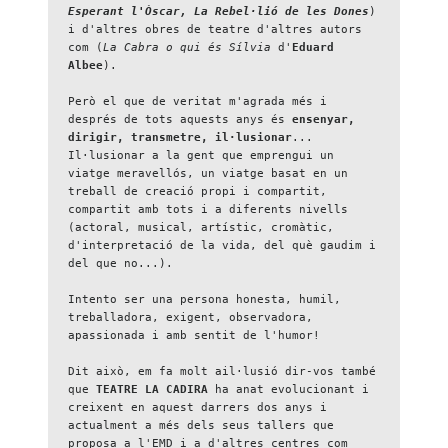
Esperant l'Òscar, La Rebel·lió de les Dones
) 
i d'altres obres de teatre d'altres autors 
com (
La Cabra o qui és Sílvia 
d'
Eduard 
Albee
).
Però el que de veritat m'agrada més i 
després de tots aquests anys és 
ensenyar, 
dirigir, transmetre, il·lusionar
... 
Il·lusionar a la gent que emprengui un 
viatge meravellós, un viatge basat en un 
treball de creació propi i compartit, 
compartit amb tots i a diferents nivells 
(actoral, musical, artístic, cromàtic, 
d'interpretació de la vida, del què gaudim i 
del que no...).
Intento ser una persona honesta, humil, 
treballadora, exigent, observadora, 
apassionada i amb sentit de l'humor!
Dit això, em fa molt ail·lusió dir-vos també 
que 
TEATRE LA CADIRA
 ha anat evolucionant i 
creixent en aquest darrers dos anys i 
actualment a més dels seus tallers que 
proposa a l'EMD i a d'altres centres com 